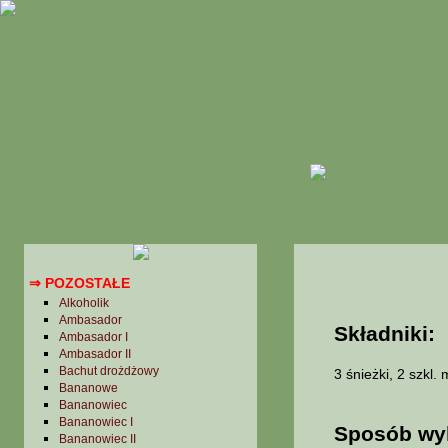
→ Jabłeczniki
→ Karpatki
→ Keksy
→ Kołacze
→ Kołocze
→ Mazurki
→ Miodowniki
→ Murzynki
→ Naleśniki
→ Pączki, oponki
→ Pieczywo
→ Pierniki
→ Placki
⇒ POZOSTAŁE
Alkoholik
Ambasador
Składniki:
Ambasador I
Ambasador II
Bachut drożdżowy
3 śnieżki, 2 szkl.
Bananowe
Bananowiec
Bananowiec I
Sposób wy
Bananowiec II