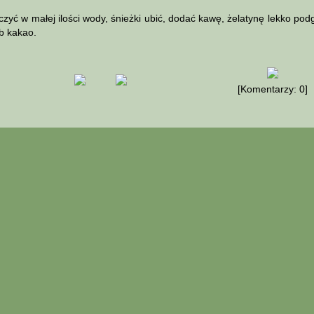
ć w małej ilości wody, śnieżki ubić, dodać kawę, żelatynę lekko pod
ub kakao.
[Komentarzy: 0]