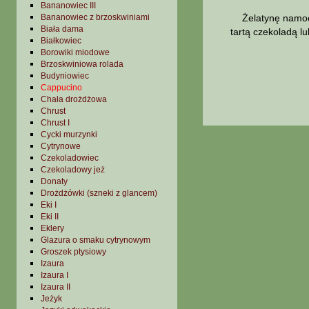
Bananowiec III
Bananowiec z brzoskwiniami
Żelatynę namoczy
Biała dama
tartą czekoladą l
Białkowiec
Borowiki miodowe
Brzoskwiniowa rolada
Budyniowiec
Cappucino
Chała drożdżowa
Chrust
Chrust I
Cycki murzynki
Cytrynowe
Czekoladowiec
Czekoladowy jeż
Donaty
Drożdżówki (szneki z glancem)
Eki I
Eki II
Eklery
Glazura o smaku cytrynowym
Groszek ptysiowy
Izaura
Izaura I
Izaura II
Jeżyk